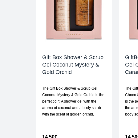
Gift Box Shower & Scrub
Gift
Gel Coconut Mystery &
Gel 
Gold Orchid
Cara
The Gift Box Shower & Scrub Gel
The Gif
Coconut Mystery & Gold Orchid is the
Choco S
perfect gift! A shower gel with the
is the p
aroma of coconut and a body scrub
the aro
with the scent of golden orchid.
body sc
14,50
€
14,50