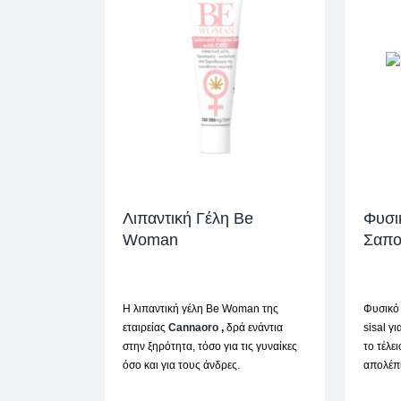
Λιπαντική Γέλη Be
Φυσι
Woman
Σαπο
Η λιπαντική γέλη Be Woman της
Φυσικό 
εταιρείας
Cannaoro
,
δρά ενάντια
sisal γ
στην ξηρότητα, τόσο για τις γυναίκες
το τέλε
όσο και για τους άνδρες.
απολέπι