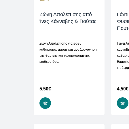
Ζώνη Απολέπισης από
Γάντ
Ίνες Κάνναβης & Γιούτας
Φυσι
Γιούτ
Ζώνη Απολέπισης για βαθύ
Γάντι Α
καθαρισμό, μασάζ και αναζωογόνηση
κάνναβη
της θαμπής και ταλαιπωρημένης
καθαρι
επιδερμίδας.
θαμπής
επιδερμ
5,50
€
4,50
€
ADD TO CART