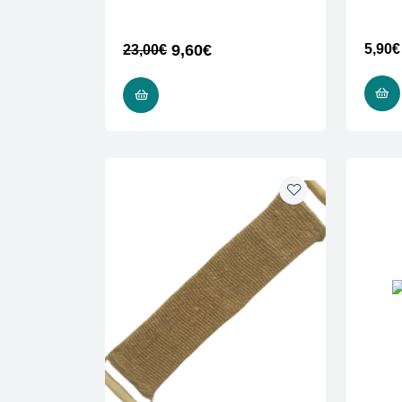
9,60
€
5,90
€
23,00
€
ADD TO CART