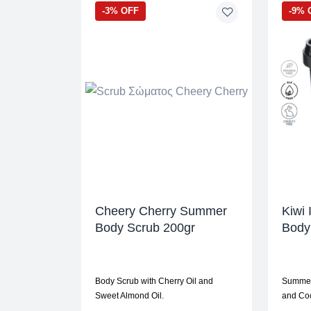
-3% OFF
-9% 
Cheery Cherry Summer
Kiwi 
Body Scrub 200gr
Body
Body Scrub with Cherry Oil and
Summer 
Sweet Almond Oil.
and Coc