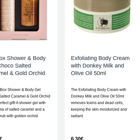
Box Shower & Body
Exfoliating Body Cream
Choco Salted
with Donkey Milk and
mel & Gold Orchid
Olive Oil 50ml
tBox Shower & Body Gel
The Exfoliating Body Cream with
alted Caramel & Gold Orchid
Donkey Milk and Olive Oil 50ml
erfect gift! A shower gel with
removes toxins and dead cells,
ma of salted caramel and a
keeping the skin moisturized and
rub with golden orchid.
radiant.
€
6,30
€