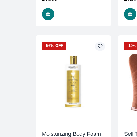
ADD TO CART
-56% OFF
-10%
Moisturizing Body Foam
Self 