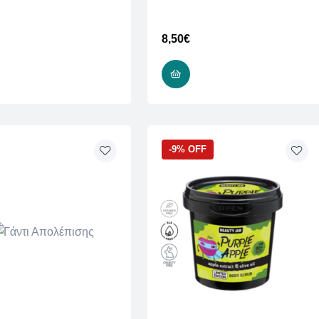
8,50
€
ADD TO CART
READ MORE
-9% OFF