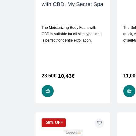
with CBD, My Secret Spa
The Moisturizing Body Foam with
The Self
CBD is suitable for all skin types and
quick, 
is perfect for gentle exfoliation.
of self-
10,43
€
23,50
€
11,00
ADD TO CART
-58% OFF