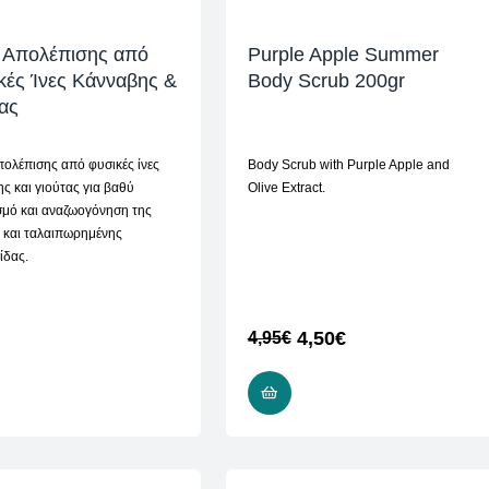
ι Απολέπισης από
Purple Apple Summer
κές Ίνες Κάνναβης &
Body Scrub 200gr
ας
πολέπισης από φυσικές ίνες
Body Scrub with Purple Apple and
ς και γιούτας για βαθύ
Olive Extract.
σμό και αναζωογόνηση της
 και ταλαιπωρημένης
ίδας.
4,50
€
4,95
€
ADD TO CART
READ MORE