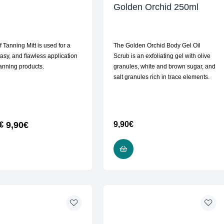
Golden Orchid 250ml
 Tanning Mitt is used for a
The Golden Orchid Body Gel Oil
easy, and flawless application
Scrub is an exfoliating gel with olive
tanning products.
granules, white and brown sugar, and
salt granules rich in trace elements.
9,90
€
9,90
€
€
ADD TO CART
ADD TO CART