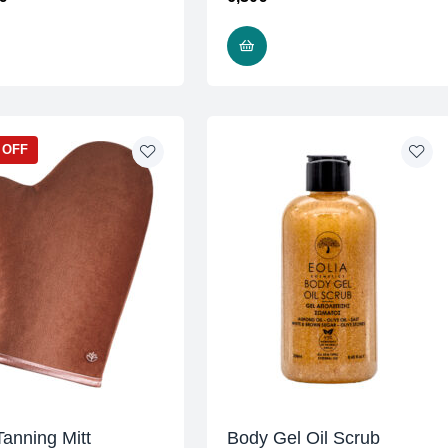
ADD TO CART
ADD TO CART
 OFF
Tanning Mitt
Body Gel Oil Scrub