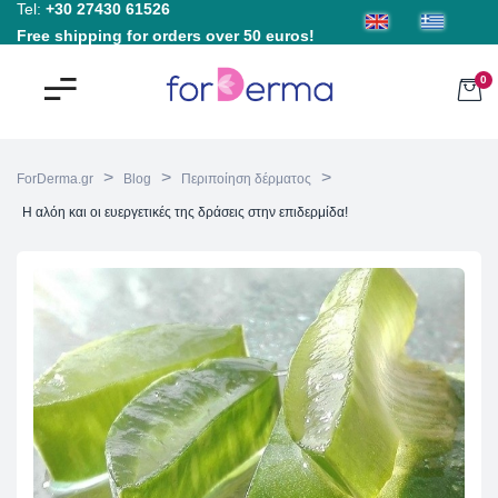
Tel:
+30 27430 61526
Free shipping for orders over 50 euros!
0
>
>
>
ForDerma.gr
Blog
Περιποίηση δέρματος
Η αλόη και οι ευεργετικές της δράσεις στην επιδερμίδα!