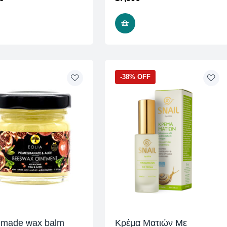
ADD TO CART
ADD TO CART
-38% OFF
made wax balm
Κρέμα Ματιών Με