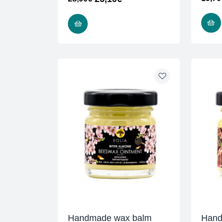
ADD TO CART
Handmade wax balm
Hand