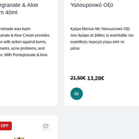
granate & Aloe
Υαλουρονικό Οξύ
m 40ml
ndmade wax balm
Κρέμα Ματιών Με Υαλουρονικό Οξύ
anate & Aloe Cream provides
που θρέφει σε βάθος κι αναπλάθει την
on with action against burns,
ευαίσθητη περιοχή γύρω από τα
 marks, acne problems, and
μάτια.
ions. With Pomegranate & Aloe.
13,28
€
21,50
€
READ MORE
ADD TO CART
 OFF