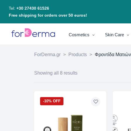
Tel:
+30 27430 61526
Free shipping for orders over 50 euros!
Cosmetics
Skin Care
ForDerma.gr
>
Products
>
Φροντίδα Ματιών
Showing all 8 results
-10% OFF