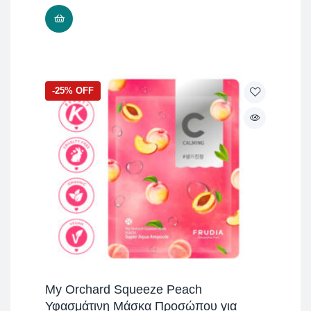
ADD TO CART
-25% OFF
My Orchard Squeeze Peach
Υφασμάτινη Μάσκα Προσώπου για