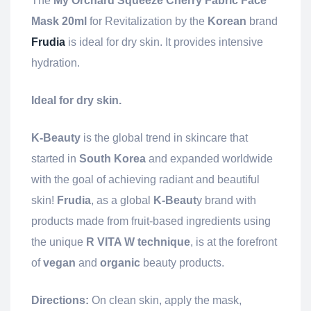
The
My Orchard Squeeze Cherry Fabric Face
Mask 20ml
for Revitalization by the
Korean
brand
Frudia
is ideal for dry skin. It provides intensive
hydration.
Ideal for dry skin.
K-Beauty
is the global trend in skincare that
started in
South Korea
and expanded worldwide
with the goal of achieving radiant and beautiful
skin!
Frudia
, as a global
K-Beaut
y brand with
products made from fruit-based ingredients using
the unique
R VITA W technique
, is at the forefront
of
vegan
and
organic
beauty products.
Directions:
On clean skin, apply the mask,