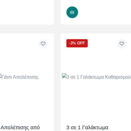
READ MORE
READ MORE
-3% OFF
ι Απολέπισης από
3 σε 1 Γαλάκτωμα