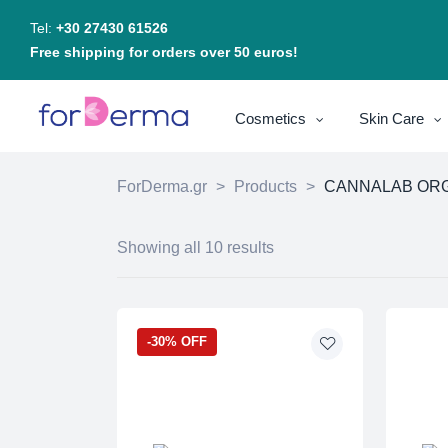
Tel:
+30 27430 61526
Free shipping for orders over 50 euros!
Cosmetics
Skin Care
ForDerma.gr
>
Products
>
CANNALAB OR
Showing all 10 results
-30% OFF