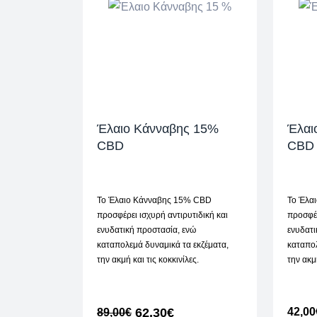
Έλαιο Κάνναβης 15%
Έλαι
CBD
CBD
Το Έλαιο Κάνναβης 15% CBD
Το Έλα
προσφέρει ισχυρή αντιρυτιδική και
προσφέρ
ενυδατική προστασία, ενώ
ενυδατι
καταπολεμά δυναμικά τα εκζέματα,
καταπολ
την ακμή και τις κοκκινίλες.
την ακμή
62,30
€
42,00
89,00
€