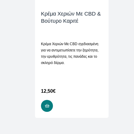
Κρέμα Χεριών Mε CBD &
Βούτυρο Καριτέ
Κρέμα Χεριών Mε CBD σχεδιασμένη
για να αντιμετωπίσετε την ξηρότητα,
την ερυθρότητα, τις πανάδες και το
σκληρό δέρμα.
12,50
€
ADD TO CART