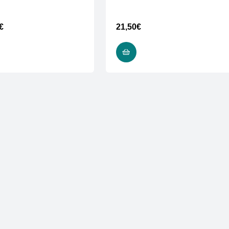
€
21,50
€
ADD TO CART
ADD TO CART