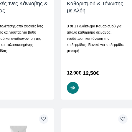
κές Ίνες Κάνναβης &
Καθαρισμού & Τόνωσης
ας
με Αλόη
πολέπισης από φυσικές ίνες
3 σε 1 Γαλάκτωμα Καθαρισμού για
ς και γιούτας για βαθύ
απαλό καθαρισμό σε βάθος,
σμό και αναζωογόνηση της
ενυδάτωση και τόνωση της
 και ταλαιπωρημένης
επιδερμίδας. Ιδανικό για επιδερμίδες
ίδας.
με ακμή.
12,50
€
12,90
€
ADD TO CART
ADD TO CART