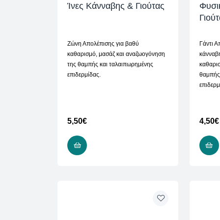
Ίνες Κάνναβης & Γιούτας
Φυσι
Γιούτ
Ζώνη Απολέπισης για βαθύ
Γάντι Α
καθαρισμό, μασάζ και αναζωογόνηση
κάνναβη
της θαμπής και ταλαιπωρημένης
καθαρι
επιδερμίδας.
θαμπής
επιδερμ
5,50
€
4,50
€
ADD TO CART