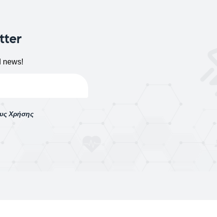
tter
d news!
ους Χρήσης