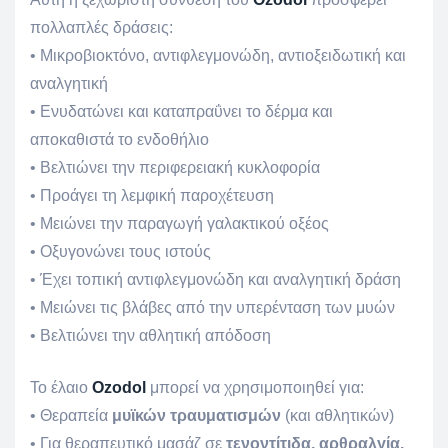
πολλαπλές δράσεις:
• Μικροβιοκτόνο, αντιφλεγμονώδη, αντιοξειδωτική και
αναλγητική
• Ενυδατώνει και καταπραΰνει το δέρμα και
αποκαθιστά το ενδοθήλιο
• Βελτιώνει την περιφερειακή κυκλοφορία
• Προάγει τη λεμφική παροχέτευση
• Μειώνει την παραγωγή γαλακτικού οξέος
• Οξυγονώνει τους ιστούς
• Έχει τοπική αντιφλεγμονώδη και αναλγητική δράση
• Μειώνει τις βλάβες από την υπερένταση των μυών
• Βελτιώνει την αθλητική απόδοση
Το έλαιο
Ozodol
μπορεί να χρησιμοποιηθεί για:
• Θεραπεία
μυϊκών τραυματισμών
(και αθλητικών)
• Για θεραπευτικό μασάζ σε
τενοντίτιδα, αρθραλγία,