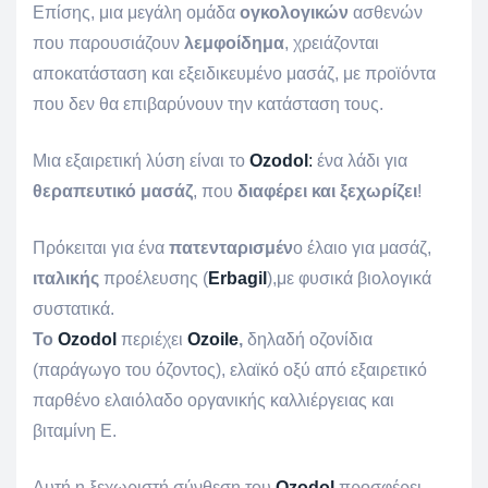
Επίσης, μια μεγάλη ομάδα
ογκολογικών
ασθενών
που παρουσιάζουν
λεμφοίδημα
, χρειάζονται
αποκατάσταση και εξειδικευμένο μασάζ, με προϊόντα
που δεν θα επιβαρύνουν την κατάσταση τους.
Μια εξαιρετική λύση είναι το
Ozodol
:
ένα λάδι για
θεραπευτικό μασάζ
, που
διαφέρει και ξεχωρίζει
!
Πρόκειται για ένα
πατενταρισμέν
ο έλαιο για μασάζ,
ιταλικής
προέλευσης (
Εrbagil
),με φυσικά βιολογικά
συστατικά.
Το
Οzodol
περιέχει
Ozoile
,
δηλαδή οζονίδια
(παράγωγο του όζοντος), ελαϊκό οξύ από εξαιρετικό
παρθένο ελαιόλαδο οργανικής καλλιέργειας και
βιταμίνη Ε.
Αυτή η ξεχωριστή σύνθεση του
Ozodol
προσφέρει