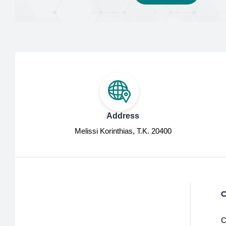
Address
Melissi Korinthias, Τ.Κ. 20400
C
C