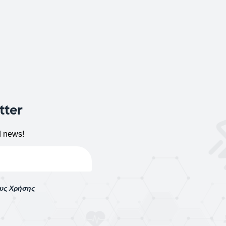
tter
d news!
ους Χρήσης