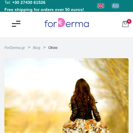
Tel:
+30 27430 61526
Free shipping for orders over 50 euros!
0
>
>
ForDerma.gr
Blog
Olivie