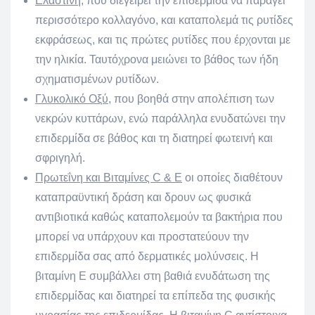
Ελαστίνη
, που διεγείρει την επιδερμίδα να παράγει
περισσότερο κολλαγόνο, και καταπολεμά τις ρυτίδες
εκφράσεως, και τις πρώτες ρυτίδες που έρχονται με
την ηλικία. Ταυτόχρονα μειώνει το βάθος των ήδη
σχηματισμένων ρυτίδων.
Γλυκολικό Οξύ,
που βοηθά στην απολέπιση των
νεκρών κυττάρων, ενώ παράλληλα ενυδατώνει την
επιδερμίδα σε βάθος και τη διατηρεί φωτεινή και
σφριγηλή.
Πρωτεΐνη και Βιταμίνες
C
&
E
οι οποίες διαθέτουν
καταπραϋντική δράση και δρουν ως φυσικά
αντιβιοτικά καθώς καταπολεμούν τα βακτήρια που
μπορεί να υπάρχουν και προστατεύουν την
επιδερμίδα σας από δερματικές μολύνσεις. Η
βιταμίνη Ε συμβάλλει στη βαθιά ενυδάτωση της
επιδερμίδας και διατηρεί τα επίπεδα της φυσικής