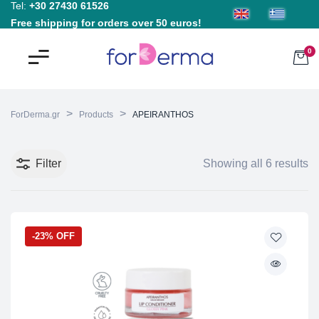
Tel:
+30 27430 61526
Free shipping for orders over 50 euros!
0
>
>
ForDerma.gr
Products
APEIRANTHOS
Filter
Showing all 6 results
-23% OFF