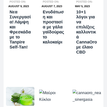
POSTED ON:
POSTED ON:
POSTED ON:
AUGUST 9, 2023
AUGUST 7, 2023
MAY 5, 2023
Νεα
Ενυδάτωσ
10+1
Συνεργασί
η και
λόγοι για
α! Λάμψη
προστασί
να
και
α με γάλα
επιλέξεις
Φρεσκάδα
γαϊδούρας
καλλυντικ
με το
το
ά
Tanpire
καλοκαίρι
CannaOro
Self-Tan!
με έλαιο
CBD