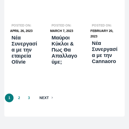
POSTED ON:
POSTED ON:
POSTED ON:
APRIL 26, 2023
MARCH 7, 2023
FEBRUARY 20,
2023
Νέα
Μαύροι
Νέα
Συνεργασί
Κύκλοι &
Συνεργασί
α με την
Πως Θα
α με την
εταιρεία
Απαλλαγο
Cannaoro
Olivie
ύμε;
1
2
3
NEXT