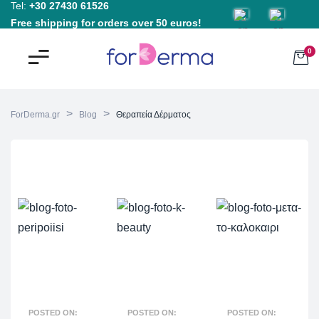
Tel:
+30 27430 61526
Free shipping for orders over 50 euros!
0
>
>
ForDerma.gr
Blog
Θεραπεία Δέρματος
POSTED ON:
POSTED ON:
POSTED ON: