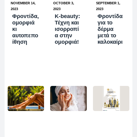
NOVEMBER 14,
OCTOBER 3,
SEPTEMBER 1,
2023
2023
2023
Φροντίδα,
K-beauty:
Φροντίδα
ομορφιά
Τέχνη και
για το
κι
ισορροπί
δέρμα
αυτοπεπο
α στην
μετά το
ίθηση
ομορφιά!
καλοκαίρι