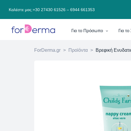
Καλέστε μας:
+30 27430 61526
–
6944 661353
Για το Πρόσωπο
Για τ
ForDerma.gr
>
Προϊόντα
>
Βρεφική Ενυδατι