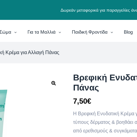
Δωρεάν μεταφορικά για παραγγελίες άν
ο Σώμα
Για τα Μαλλιά
Παιδική Φροντίδα
Blog
κή Κρέμα για Αλλαγή Πάνας
Βρεφική Ενυδα
Πάνας
7,50
€
H Βρεφική Ενυδατική Κρέμα 
τύπους δέρματος & βοηθάει σ
από ερεθισμούς & συγκάματα