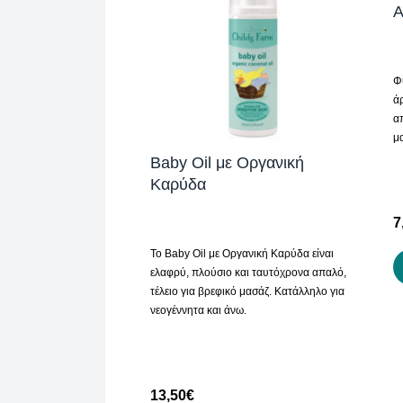
Α
Φ
ά
α
μ
Baby Oil με Οργανική
Καρύδα
7
Το Baby Oil με Οργανική Καρύδα είναι
ελαφρύ, πλούσιο και ταυτόχρονα απαλό,
τέλειο για βρεφικό μασάζ. Κατάλληλο για
νεογέννητα και άνω.
13,50
€