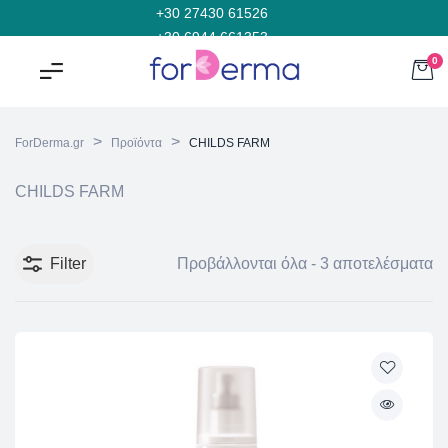
+30 27430 61526
+30 6944 661353
0
>
>
ForDerma.gr
Προϊόντα
CHILDS FARM
CHILDS FARM
Filter
Προβάλλονται όλα - 3 αποτελέσματα