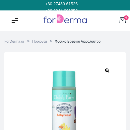
+30 27430 61526
+30 6944 661353
0
>
>
ForDerma.gr
Προϊόντα
Φυσικό Βρεφικό Αφρόλουτρο