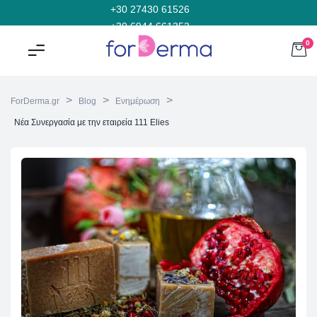
+30 27430 61526
+30 6944 661353
0
>
>
>
ForDerma.gr
Blog
Ενημέρωση
Νέα Συνεργασία με την εταιρεία 111 Elies