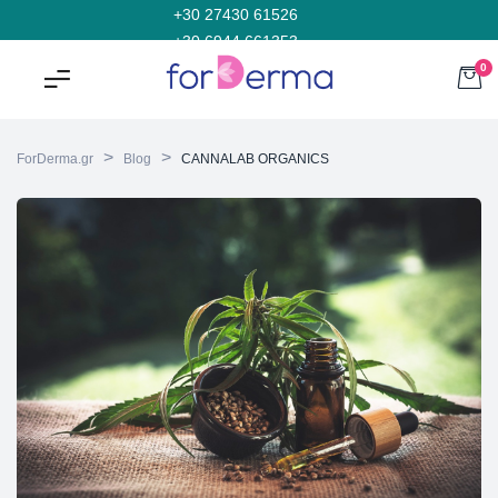
+30 27430 61526
+30 6944 661353
0
>
>
ForDerma.gr
Blog
CANNALAB ORGANICS