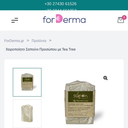
+30 27430 61526
+30 6944 661353
0
>
>
ForDerma.gr
Προϊόντα
Χειροποίητο Σαπούνι Προσώπου με Tea Tree