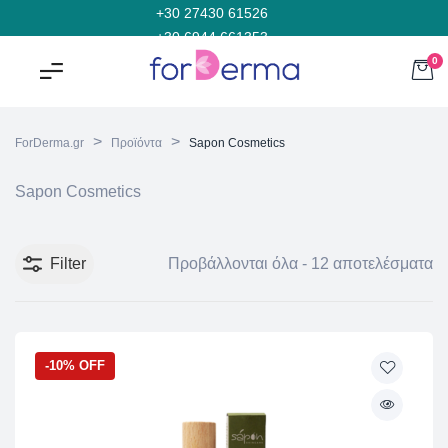
+30 27430 61526
+30 6944 661353
0
>
>
ForDerma.gr
Προϊόντα
Sapon Cosmetics
Sapon Cosmetics
Filter
Προβάλλονται όλα - 12 αποτελέσματα
-10% OFF