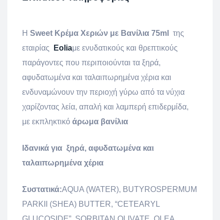
Η
Sweet Κρέμα Χεριών με Βανίλια 75ml
της
εταιρίας
Eolia
με ενυδατικούς και θρεπτικούς
παράγοντες που περιποιούνται τα ξηρά,
αφυδατωμένα και ταλαιπωρημένα χέρια και
ενδυναμώνουν την περιοχή γύρω από τα νύχια
χαρίζοντας λεία, απαλή και λαμπερή επιδερμίδα,
με εκπληκτικό
άρωμα βανίλια
Ιδανικά για ξηρά, αφυδατωμένα και
ταλαιπωρημένα χέρια
Συστατικά:
AQUA (WATER), BUTYROSPERMUM
PARKII (SHEA) BUTTER, “CETEARYL
GLUCOSIDE”, SORBITAN OLIVATE, OLEA