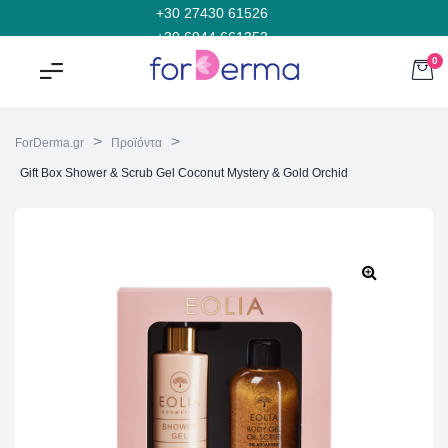
+30 27430 61526
+30 6944 661353
0
>
>
ForDerma.gr
Προϊόντα
Gift Box Shower & Scrub Gel Coconut Mystery & Gold Orchid