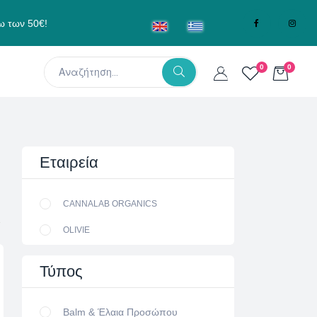
ω των 50€!
0
0
Εταιρεία
CANNALAB ORGANICS
OLIVIE
Τύπος
Balm & Έλαια Προσώπου