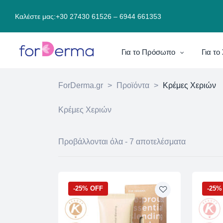
Καλέστε μας:
+30 27430 61526
–
6944 661353
Για το Πρόσωπο
Για τ
ForDerma.gr
>
Προϊόντα
>
Κρέμες Χεριών
Κρέμες Χεριών
Προβάλλονται όλα - 7 αποτελέσματα
-25% OFF
-25%