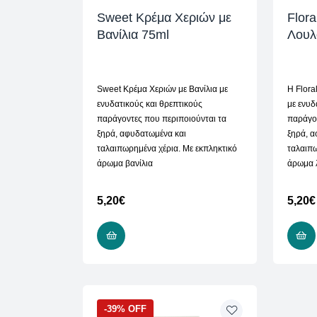
Sweet Κρέμα Χεριών με
Flora
Βανίλια 75ml
Λουλ
Sweet Κρέμα Χεριών με Βανίλια με
Η Flora
ενυδατικούς και θρεπτικούς
με ενυδ
παράγοντες που περιποιούνται τα
παράγον
ξηρά, αφυδατωμένα και
ξηρά, α
ταλαιπωρημένα χέρια. Με εκπληκτικό
ταλαιπω
άρωμα βανίλια
άρωμα 
5,20
€
5,20
€
ΠΡΟΣΘΉΚΗ ΣΤΟ ΚΑΛΆΘΙ
-39% OFF