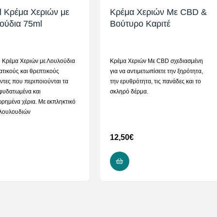
l Κρέμα Χεριών με
Κρέμα Χεριών Mε CBD &
ούδια 75ml
Βούτυρο Καριτέ
l Κρέμα Χεριών με Λουλούδια
Κρέμα Χεριών Mε CBD σχεδιασμένη
ατικούς και θρεπτικούς
για να αντιμετωπίσετε την ξηρότητα,
τες που περιποιούνται τα
την ερυθρότητα, τις πανάδες και το
φυδατωμένα και
σκληρό δέρμα.
ρημένα χέρια. Με εκπληκτικό
λουλουδιών
12,50
€
ΠΡΟΣΘΉΚΗ ΣΤΟ ΚΑΛΆΘΙ
ΠΡΟΣΘΉΚΗ ΣΤΟ ΚΑΛΆΘΙ