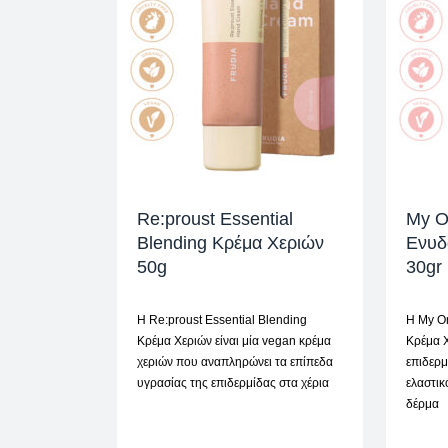
Re:proust Essential
My O
Blending Κρέμα Χεριών
Ενυδ
50g
30gr
Η Re:proust Essential Blending
Η My O
Κρέμα Χεριών είναι μία vegan κρέμα
Κρέμα Χ
χεριών που αναπληρώνει τα επίπεδα
επιδερμ
υγρασίας της επιδερμίδας στα χέρια
ελαστικ
δέρμα