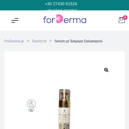
+30 27430 61526
+30 6944 661353
0
>
>
ForDerma.gr
Προϊόντα
Serum με Έκκριμα Σαλιγκαριού