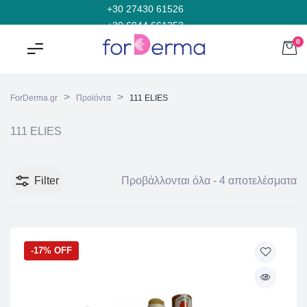
+30 27430 61526
+30 6944 661353
0
>
>
ForDerma.gr
Προϊόντα
111 ELIES
111 ELIES
Filter
Προβάλλονται όλα - 4 αποτελέσματα
-17% OFF