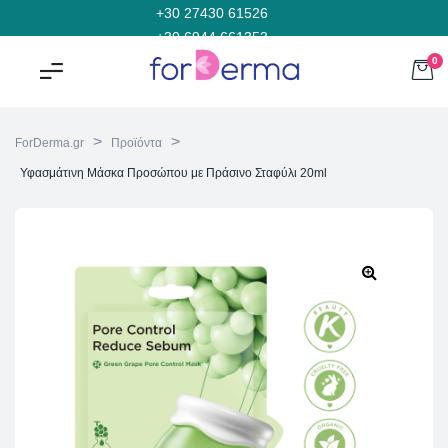
+30 27430 61526
+30 6944 661353
0
>
>
ForDerma.gr
Προϊόντα
Υφασμάτινη Μάσκα Προσώπου με Πράσινο Σταφύλι 20ml