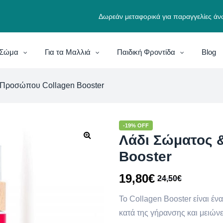
Δωρεάν μεταφορικά για παραγγελίες άν
ο Σώμα
Για τα Μαλλιά
Παιδική Φροντίδα
Blog
 Προσώπου Collagen Booster
-19% OFF
Λάδι Σώματος 
Booster
19,80
€
24,50
€
Το Collagen Booster είναι 
κατά της γήρανσης και μειών