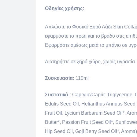
Οδηγίες χρήσης:
Απλώστε το Φυσικό Ξηρό Λάδι Skin Collag
εφαρμόστε το πρωί και το βράδυ στις επιθ
Εφαρμόστε αμέσως μετά το μπάνιο σε υγρό
Διατηρήστε σε ξηρό χώρο, χωρίς υγρασία.
Συσκευασία:
110ml
Συστατικά :
Caprylic/Capric Triglyceride,
Edulis Seed Oil, Helianthus Annuus Seed 
Fruit Oil, Lycium Barbarum Seed Oil*, Arom
Butter*, Passion Fruit Seed Oil*, Sunflow
Hip Seed Oil, Goji Berry Seed Oil*, Aroma)