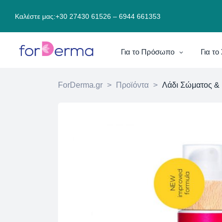
Καλέστε μας:
+30 27430 61526
–
6944 661353
Για το Πρόσωπο
Για τ
ForDerma.gr
>
Προϊόντα
>
Λάδι Σώματος &