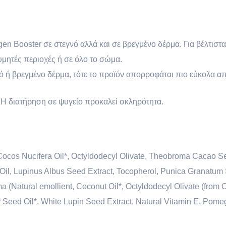
en Booster σε στεγνό αλλά και σε βρεγμένο δέρμα. Για βέλτιστ
υμητές περιοχές ή σε όλο το σώμα.
 ή βρεγμένο δέρμα, τότε το προϊόν απορροφάται πιο εύκολα απ
 Η διατήρηση σε ψυγείο προκαλεί σκληρότητα.
 Cocos Nucifera Oil*, Octyldodecyl Olivate, Theobroma Cacao Se
Oil, Lupinus Albus Seed Extract, Tocopherol, Punica Granatum
a (Natural emollient, Coconut Oil*, Octyldodecyl Olivate (from 
er Seed Oil*, White Lupin Seed Extract, Natural Vitamin E, Pom