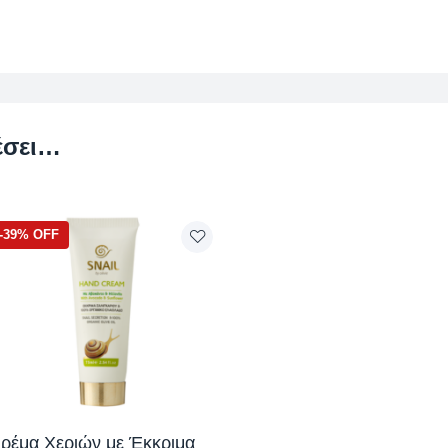
έσει…
-39% OFF
ρέμα Χεριών με Έκκριμα