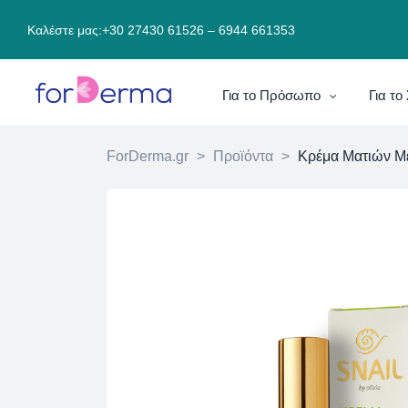
Καλέστε μας:
+30 27430 61526
–
6944 661353
Για το Πρόσωπο
Για τ
ForDerma.gr
>
Προϊόντα
>
Κρέμα Ματιών Μ