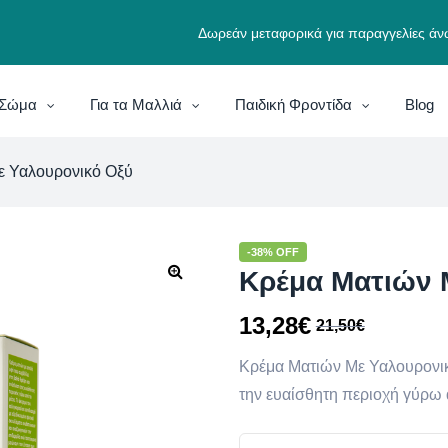
Δωρεάν μεταφορικά για παραγγελίες άν
ο Σώμα
Για τα Μαλλιά
Παιδική Φροντίδα
Blog
ε Υαλουρονικό Οξύ
-38% OFF
Κρέμα Ματιών 
13,28
€
21,50
€
Κρέμα Ματιών Με Υαλουρονικ
την ευαίσθητη περιοχή γύρω 