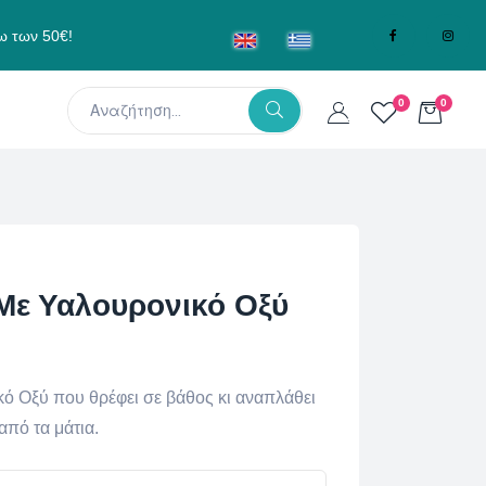
ω των 50€!
0
0
Με Υαλουρονικό Οξύ
ό Οξύ που θρέφει σε βάθος κι αναπλάθει
από τα μάτια.