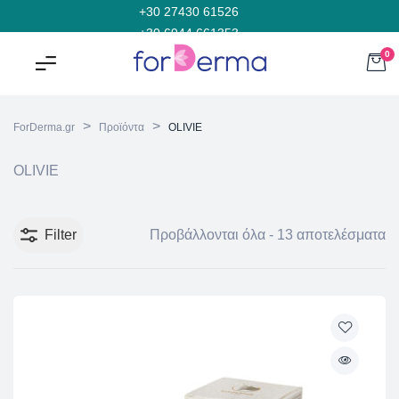
+30 27430 61526
+30 6944 661353
0
>
>
ForDerma.gr
Προϊόντα
OLIVIE
OLIVIE
Filter
Προβάλλονται όλα - 13 αποτελέσματα