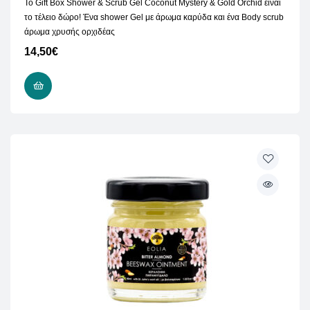
To Gift Box Shower & Scrub Gel Coconut Mystery & Gold Orchid είναι
το τέλειο δώρο! Ένα shower Gel με άρωμα καρύδα και ένα Body scrub
άρωμα χρυσής ορχιδέας
14,50
€
ΠΡΟΣΘΉΚΗ ΣΤΟ ΚΑΛΆΘΙ