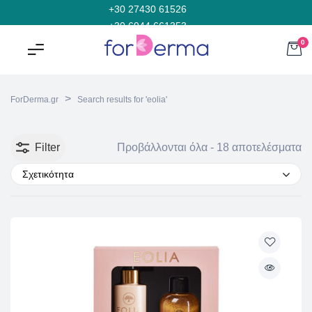
+30 27430 61526
+30 6944 661353
0
>
ForDerma.gr
Search results for 'eolia'
Filter
Προβάλλονται όλα - 18 αποτελέσματα
Σχετικότητα