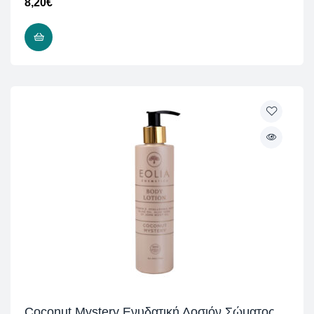
8,20
€
ΠΡΟΣΘΉΚΗ ΣΤΟ ΚΑΛΆΘΙ
Coconut Mystery Ενυδατική Λοσιόν Σώματος