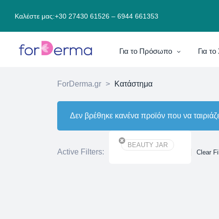
Καλέστε μας:
+30 27430 61526
–
6944 661353
Για το Πρόσωπο
Για τ
ForDerma.gr
>
Κατάστημα
Δεν βρέθηκε κανένα προϊόν που να ταιριάζε
BEAUTY JAR
Active Filters:
Clear Fi