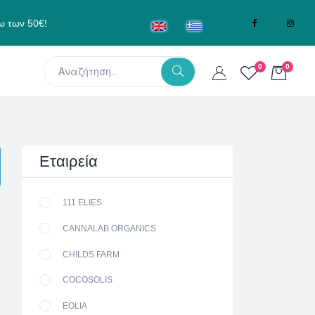
ω των 50€!
0
0
Εταιρεία
111 ELIES
CANNALAB ORGANICS
CHILDS FARM
COCOSOLIS
EOLIA