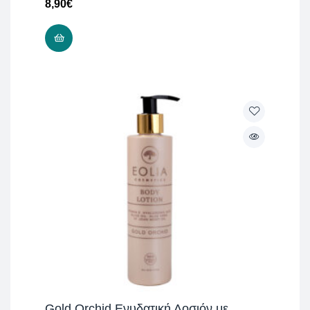
8,90
€
ΠΡΟΣΘΉΚΗ ΣΤΟ ΚΑΛΆΘΙ
Gold Orchid Ενυδατική Λοσιόν με