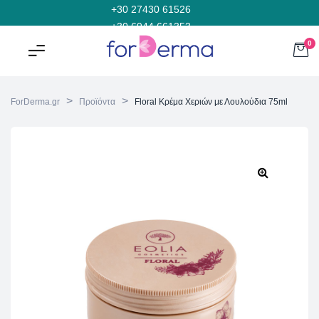
+30 27430 61526
+30 6944 661353
0
>
>
ForDerma.gr
Προϊόντα
Floral Κρέμα Χεριών με Λουλούδια 75ml