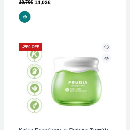
14,02
€
18,70
€
ΠΡΟΣΘΉΚΗ ΣΤΟ ΚΑΛΆΘΙ
-25% OFF
Κρέμα Προσώπου με Πράσινο Σταφύλι