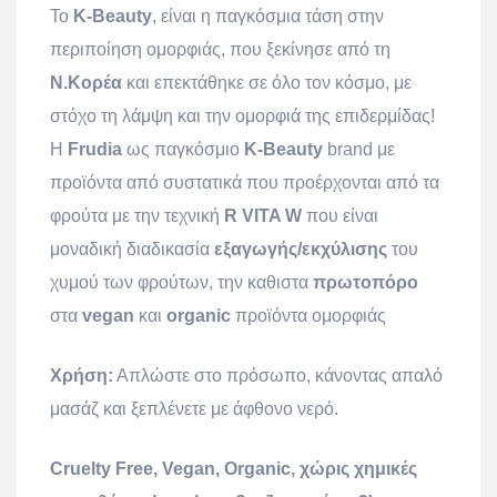
Το
K-Beauty
, είναι η παγκόσμια τάση στην
περιποίηση ομορφιάς, που ξεκίνησε από τη
Ν.Κορέα
και επεκτάθηκε σε όλο τον κόσμο, με
στόχο τη λάμψη και την ομορφιά της επιδερμίδας!
Η
Frudia
ως παγκόσμιο
K-Beauty
brand με
προϊόντα από συστατικά που προέρχονται από τα
φρούτα με την τεχνική
R VITA W
που είναι
μοναδική διαδικασία
εξαγωγής/εκχύλισης
του
χυμού των φρούτων, την καθιστα
πρωτοπόρο
στα
vegan
και
organic
προϊόντα ομορφιάς
Χρήση:
Απλώστε στο πρόσωπο, κάνοντας απαλό
μασάζ και ξεπλένετε με άφθονο νερό.
Cruelty Free, Vegan, Organic, χώρις χημικές