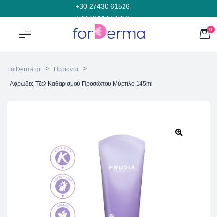
+30 27430 61526
+30 6944 661353
0
>
>
ForDerma.gr
Προϊόντα
Αφρώδες Τζελ Καθαρισμού Προσώπου Μύρτιλο 145ml