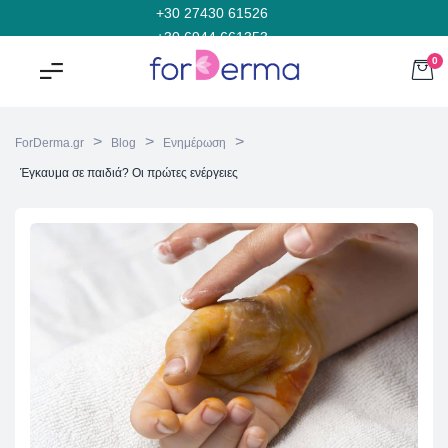
+30 27430 61526
+30 6944 661353
0
>
>
>
ForDerma.gr
Blog
Ενημέρωση
Έγκαυμα σε παιδιά? Οι πρώτες ενέργειες