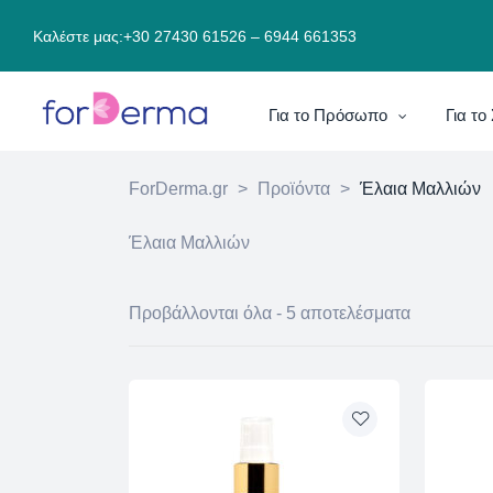
Καλέστε μας:
+30 27430 61526
–
6944 661353
Για το Πρόσωπο
Για τ
ForDerma.gr
>
Προϊόντα
>
Έλαια Μαλλιών
Έλαια Μαλλιών
Προβάλλονται όλα - 5 αποτελέσματα