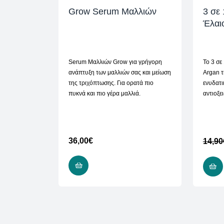
Grow Serum Μαλλιών
3 σε
Έλαι
Serum Μαλλιών Grow για γρήγορη
To 3 σε
ανάπτυξη των μαλλιών σας και μείωση
Argan τ
της τριχόπτωσης. Για ορατά πιο
ενυδατι
πυκνά και πιο γέρα μαλλιά.
αντιοξε
36,00
€
14,90
ΠΡΟΣΘΉΚΗ ΣΤΟ ΚΑΛΆΘΙ