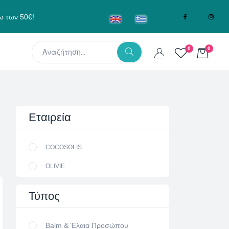
ω των 50€!
0
0
Εταιρεία
COCOSOLIS
OLIVIE
Τύπος
Balm & Έλαια Προσώπου