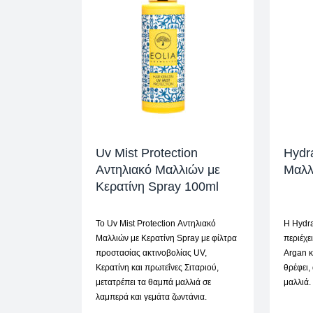
Uv Mist Protection
Hydr
Αντηλιακό Μαλλιών με
Μαλλ
Κερατίνη Spray 100ml
Το Uv Mist Protection Αντηλιακό
H Hydr
Μαλλιών με Κερατίνη Spray με φίλτρα
περιέχε
προστασίας ακτινοβολίας UV,
Argan κ
Κερατίνη και πρωτεΐνες Σιταριού,
θρέφει,
μετατρέπει τα θαμπά μαλλιά σε
μαλλιά.
λαμπερά και γεμάτα ζωντάνια.