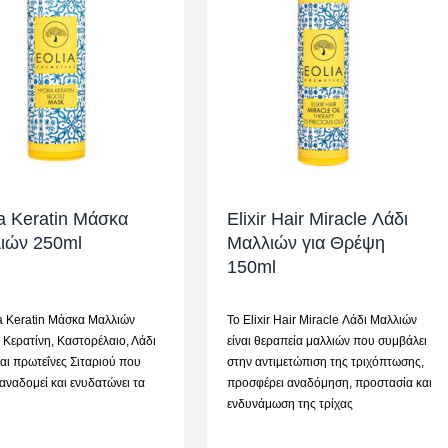
a Keratin Μάσκα
Elixir Hair Miracle Λάδι
ιών 250ml
Μαλλιών για Θρέψη
150ml
a Keratin Μάσκα Μαλλιών
Το Elixir Hair Miracle Λάδι Μαλλιών
ι Κερατίνη, Καστορέλαιο, Λάδι
είναι θεραπεία μαλλιών που συμβάλει
αι πρωτεΐνες Σιταριού που
στην αντιμετώπιση της τριχόπτωσης,
 αναδομεί και ενυδατώνει τα
προσφέρει αναδόμηση, προστασία και
ενδυνάμωση της τρίχας