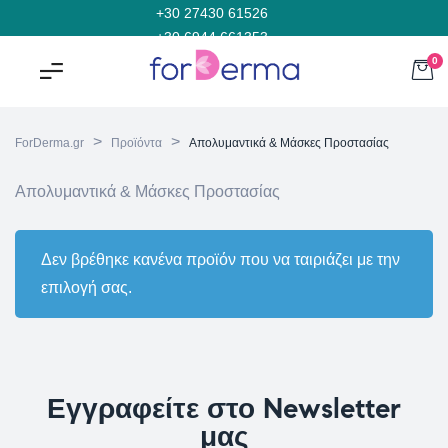
+30 27430 61526
+30 6944 661353
0
>
>
ForDerma.gr
Προϊόντα
Απολυμαντικά & Μάσκες Προστασίας
Απολυμαντικά & Μάσκες Προστασίας
Δεν βρέθηκε κανένα προϊόν που να ταιριάζει με την
επιλογή σας.
Εγγραφείτε στο Newsletter
μας