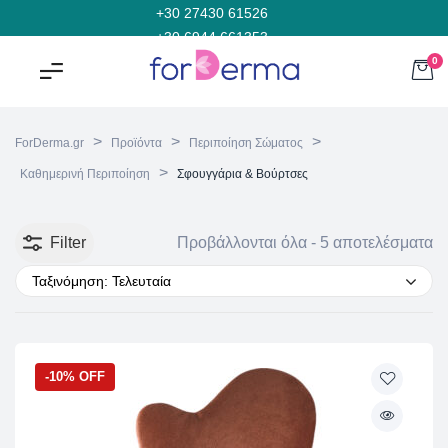
+30 27430 61526
+30 6944 661353
0
>
>
>
ForDerma.gr
Προϊόντα
Περιποίηση Σώματος
>
Καθημερινή Περιποίηση
Σφουγγάρια & Βούρτσες
Filter
Προβάλλονται όλα - 5 αποτελέσματα
Ταξινόμηση: Τελευταία
-10% OFF