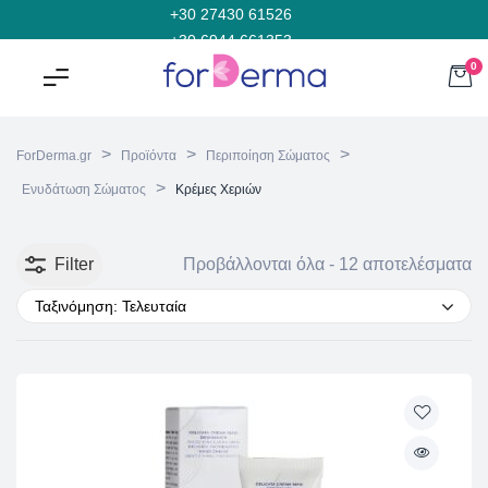
+30 27430 61526
+30 6944 661353
0
>
>
>
ForDerma.gr
Προϊόντα
Περιποίηση Σώματος
>
Ενυδάτωση Σώματος
Κρέμες Χεριών
Filter
Προβάλλονται όλα - 12 αποτελέσματα
Ταξινόμηση: Τελευταία