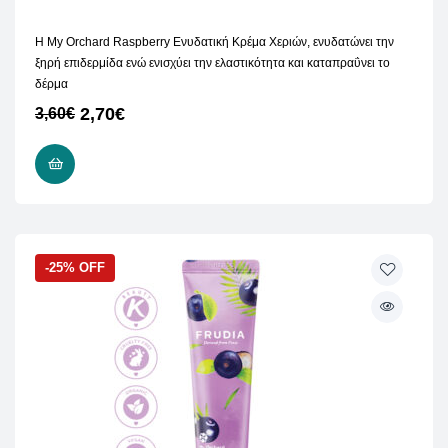
Η My Orchard Raspberry Ενυδατική Κρέμα Χεριών, ενυδατώνει την
ξηρή επιδερμίδα ενώ ενισχύει την ελαστικότητα και καταπραΰνει το
δέρμα
2,70
€
3,60
€
ΠΡΟΣΘΉΚΗ ΣΤΟ ΚΑΛΆΘΙ
-25% OFF