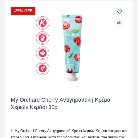
-25% OFF
My Orchard Cherry Αντιγηραντική Κρέμα
Χεριών Κεράσι 30g
Η My Orchard Cherry Αντιγηραντική Κρέμα Χεριών Κεράσι ενισχύει την
επιδερμίδα, λειτουργεί κατά της γήρανσης, και ενισχύει την άμυνα της