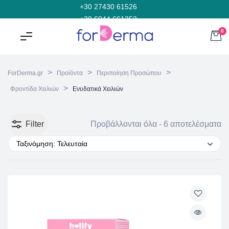
+30 27430 61526
+30 6944 661353
0
>
>
>
ForDerma.gr
Προϊόντα
Περιποίηση Προσώπου
>
Φροντίδα Χειλιών
Ενυδατικά Χειλιών
Filter
Προβάλλονται όλα - 6 αποτελέσματα
Ταξινόμηση: Τελευταία