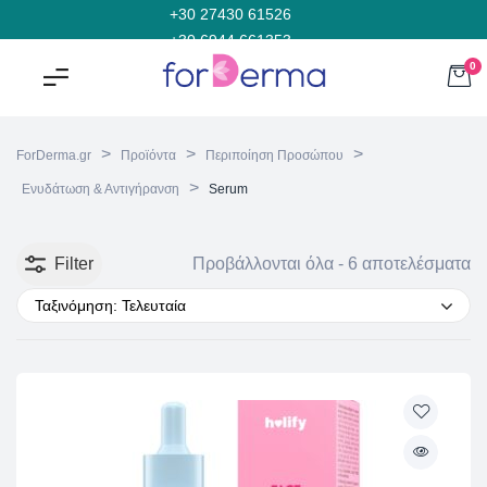
+30 27430 61526
+30 6944 661353
0
>
>
>
ForDerma.gr
Προϊόντα
Περιποίηση Προσώπου
>
Ενυδάτωση & Αντιγήρανση
Serum
Filter
Προβάλλονται όλα - 6 αποτελέσματα
Ταξινόμηση: Τελευταία