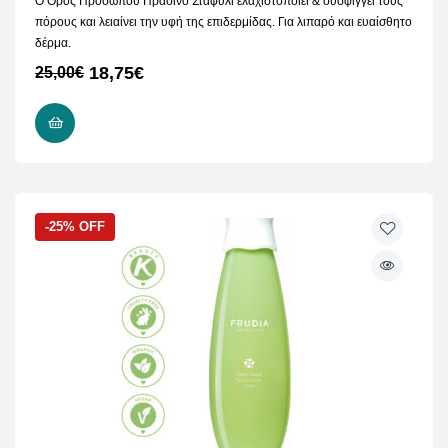
Ο Ορός Προσώπου Πράσινο Σταφύλι ελαχιστοποιεί & συσφίγγει τους
πόρους και λειαίνει την υφή της επιδερμίδας. Για λιπαρό και ευαίσθητο
δέρμα.
18,75
€
25,00
€
ΠΡΟΣΘΉΚΗ ΣΤΟ ΚΑΛΆΘΙ
-25% OFF