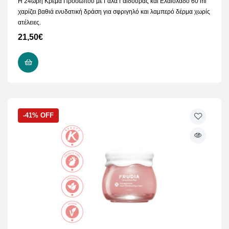
Η 24ωρη Κρέμα Προσώπου με Γάλα Γαϊδούρας και Ελαιόλαδο 60 ml
χαρίζει βαθιά ενυδατική δράση για σφριγηλό και λαμπερό δέρμα χωρίς
ατέλειες.
21,50
€
ΠΡΟΣΘΉΚΗ ΣΤΟ ΚΑΛΆΘΙ
-41% OFF