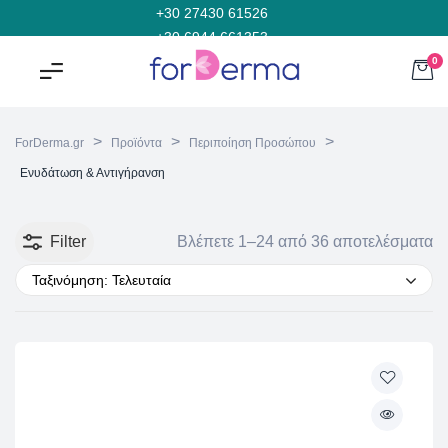
+30 27430 61526
+30 6944 661353
0
>
>
>
ForDerma.gr
Προϊόντα
Περιποίηση Προσώπου
Ενυδάτωση & Αντιγήρανση
Filter
Βλέπετε 1–24 από 36 αποτελέσματα
Ταξινόμηση: Τελευταία