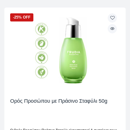
-25% OFF
Ορός Προσώπου με Πράσινο Σταφύλι 50g