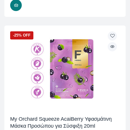
ΠΡΟΣΘΉΚΗ ΣΤΟ ΚΑΛΆΘΙ
-25% OFF
My Orchard Squeeze AcaiBerry Υφασμάτινη
Μάσκα Προσώπου για Σύσφιξη 20ml