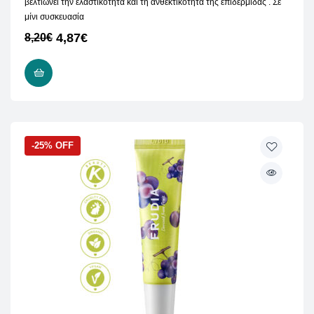
βελτιώνει την ελαστικότητα και τη ανθεκτικότητα της επιδερμίδας . Σε
μίνι συσκευασία
4,87
€
8,20
€
ΠΡΟΣΘΉΚΗ ΣΤΟ ΚΑΛΆΘΙ
-25% OFF