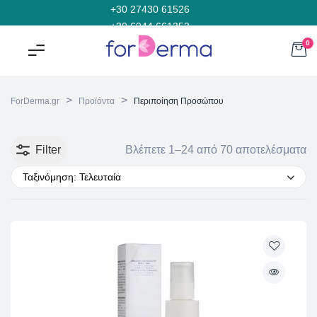
+30 27430 61526
+30 6944 661353
0
>
>
ForDerma.gr
Προϊόντα
Περιποίηση Προσώπου
Filter
Βλέπετε 1–24 από 70 αποτελέσματα
Ταξινόμηση: Τελευταία