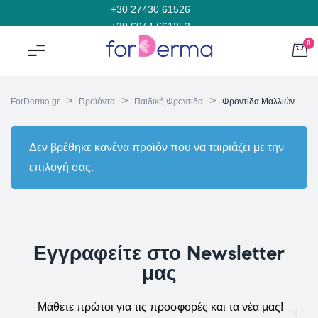
+30 27430 61526
+30 6944 661353
0
>
>
>
ForDerma.gr
Προϊόντα
Παιδική Φροντίδα
Φροντίδα Μαλλιών
Δεν βρέθηκε κανένα προϊόν που να ταιριάζει με την
επιλογή σας.
Εγγραφείτε στο Newsletter
μας
Μάθετε πρώτοι για τις προσφορές και τα νέα μας!