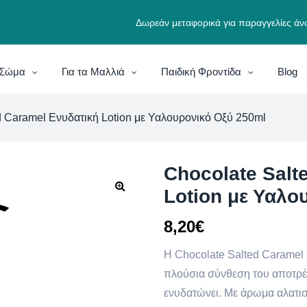
Δωρεάν μεταφορικά για παραγγελίες άν
ο Σώμα
Για τα Μαλλιά
Παιδική Φροντίδα
Blog
d Caramel Ενυδατική Lotion με Υαλουρονικό Οξύ 250ml
Chocolate Salt
Lotion με Υαλο
8,20
€
H Chocolate Salted Caramel 
πλούσια σύνθεση του αποτρέ
ενυδατώνει. Με άρωμα αλατι