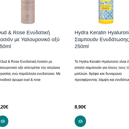
ud & Rose Ενυδατική
Hydra Keratin Hyaluron
οσιόν με Υαλουρονικό οξύ
Σαμπουάν Ενυδάτωσης
50ml
250ml
 Oud & Rose Ενυδατική Λοσιόν με
Το Hydra Keratin Hyaluronic είναι 
αλουρονικό οξύ αποτρέπει την απώλεια
απαλό σαμπουάν για όλους τους 
γρασίας ενώ παράλληλα ενυδατώνει. Με
μαλλιών. θρέφει και δυναμώνει
οναδικό άρωμα oud & rose
προσφέροντας λάμψη και ενυδάτω
,20
€
8,90
€
ΠΡΟΣΘΉΚΗ ΣΤΟ ΚΑΛΆΘΙ
ΠΡΟΣΘΉΚΗ ΣΤΟ ΚΑΛΆ