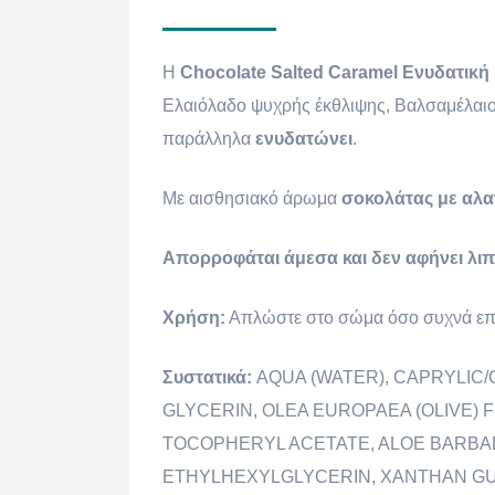
H
Chocolate Salted Caramel Ενυδατική
Ελαιόλαδο ψυχρής έκθλιψης, Βαλσαμέλαιο,
παράλληλα
ενυδατώνει
.
Με αισθησιακό άρωμα
σοκολάτας με αλα
Απορροφάται άμεσα και δεν αφήνει λι
Χρήση:
Απλώστε στο σώμα όσο συχνά επι
Συστατικά:
AQUA (WATER), CAPRYLIC/
GLYCERIN, OLEA EUROPAEA (OLIVE) 
TOCOPHERYL ACETATE, ALOE BARBADE
ETHYLHEXYLGLYCERIN, XANTHAN GU