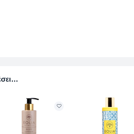
έσει…