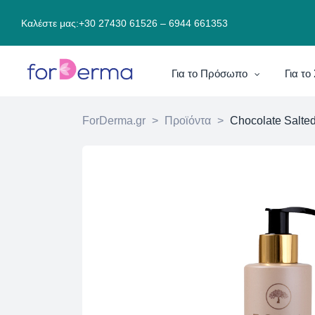
Καλέστε μας:
+30 27430 61526
–
6944 661353
Για το Πρόσωπο
Για τ
ForDerma.gr
>
Προϊόντα
>
Chocolate Salte