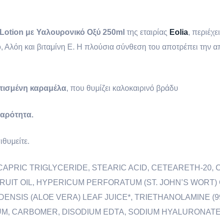
 Lotion με Υαλουρονικό Οξύ 250ml
της εταιρίας
Eolia
, περιέχε
 Αλόη και βιταμίνη Ε. Η πλούσια σύνθεση του αποτρέπει την 
τισμένη καραμέλα
, που θυμίζει καλοκαιρινό βράδυ
παρότητα.
θυμείτε.
CAPRIC TRIGLYCERIDE, STEARIC ACID, CETEARETH-20,
FRUIT OIL, HYPERICUM PERFORATUM (ST. JOHN’S WORT)
NSIS (ALOE VERA) LEAF JUICE*, TRIETHANOLAMINE (99
M, CARBOMER, DISODIUM EDTA, SODIUM HYALURONATE