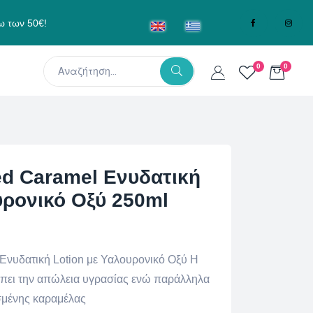
ω των 50€!
0
0
ed Caramel Ενυδατική
υρονικό Οξύ 250ml
Ενυδατική Lotion με Υαλουρονικό Οξύ Η
πει την απώλεια υγρασίας ενώ παράλληλα
σμένης καραμέλας