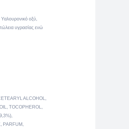
ι Υαλουρονικό οξύ,
απώλεια υγρασίας ενώ
 CETEARYL ALCOHOL,
 OIL, TOCOPHEROL,
,3%),
, PARFUM,