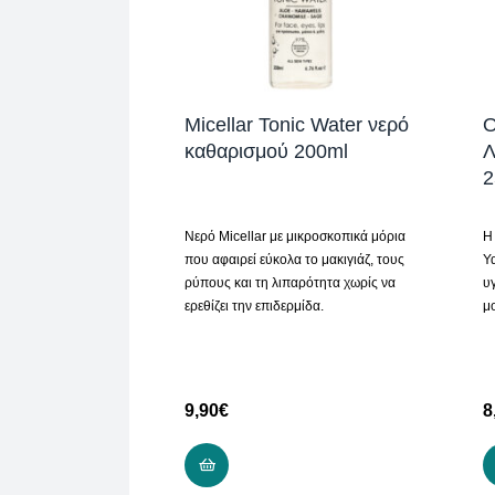
Micellar Tonic Water νερό
O
καθαρισμού 200ml
Λ
2
Νερό Micellar με μικροσκοπικά μόρια
H
που αφαιρεί εύκολα το μακιγιάζ, τους
Υ
ρύπους και τη λιπαρότητα χωρίς να
υ
ερεθίζει την επιδερμίδα.
μ
9,90
€
8
ΠΡΟΣΘΉΚΗ ΣΤΟ ΚΑΛΆΘΙ