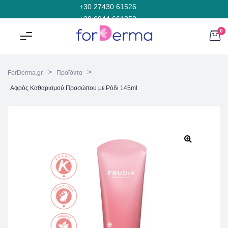
+30 27430 61526
+30 6944 661353
0
>
>
ForDerma.gr
Προϊόντα
Αφρός Καθαρισμού Προσώπου με Ρόδι 145ml