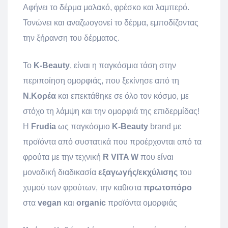
Αφήνει το δέρμα μαλακό, φρέσκο ​​και λαμπερό.
Τονώνει και αναζωογονεί το δέρμα, εμποδίζοντας
την ξήρανση του δέρματος.
Το
K-Beauty
, είναι η παγκόσμια τάση στην
περιποίηση ομορφιάς, που ξεκίνησε από τη
Ν.Κορέα
και επεκτάθηκε σε όλο τον κόσμο, με
στόχο τη λάμψη και την ομορφιά της επιδερμίδας!
Η
Frudia
ως παγκόσμιο
K-Beauty
brand με
προϊόντα από συστατικά που προέρχονται από τα
φρούτα με την τεχνική
R VITA W
που είναι
μοναδική διαδικασία
εξαγωγής/εκχύλισης
του
χυμού των φρούτων, την καθιστα
πρωτοπόρο
στα
vegan
και
organic
προϊόντα ομορφιάς