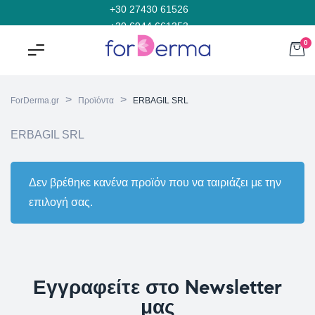
+30 27430 61526
+30 6944 661353
0
>
>
ForDerma.gr
Προϊόντα
ERBAGIL SRL
ERBAGIL SRL
Δεν βρέθηκε κανένα προϊόν που να ταιριάζει με την
επιλογή σας.
Εγγραφείτε στο Newsletter
μας