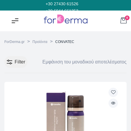
+30 27430 61526
+30 6944 661353
0
>
>
ForDerma.gr
Προϊόντα
CONVATEC
Filter
Εμφάνιση του μοναδικού αποτελέσματος